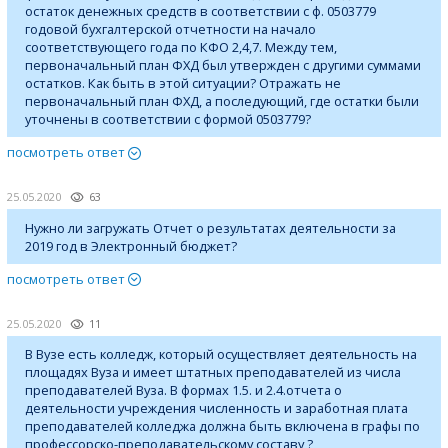
остаток денежных средств в соответствии с ф. 0503779
годовой бухгалтерской отчетности на начало
соответствующего года по КФО 2,4,7. Между тем,
первоначальный план ФХД был утвержден с другими суммами
остатков. Как быть в этой ситуации? Отражать не
первоначальный план ФХД, а последующий, где остатки были
уточнены в соответствии с формой 0503779?
посмотреть ответ
25.05.2020
63
Нужно ли загружать Отчет о результатах деятельности за
2019 год в Электронный бюджет?
посмотреть ответ
25.05.2020
11
В Вузе есть колледж, который осуществляет деятельность на
площадях Вуза и имеет штатных преподавателей из числа
преподавателей Вуза. В формах 1.5. и 2.4.отчета о
деятельности учреждения численность и заработная плата
преподавателей колледжа должна быть включена в графы по
профессорско-преподавательскому составу ?