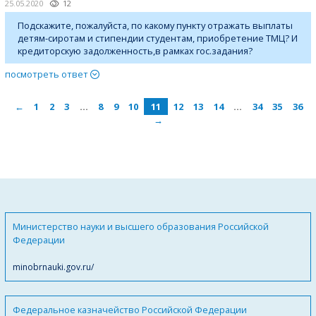
25.05.2020
12
Подскажите, пожалуйста, по какому пункту отражать выплаты
детям-сиротам и стипендии студентам, приобретение ТМЦ? И
кредиторскую задолженность,в рамках гос.задания?
посмотреть ответ
←
1
2
3
…
8
9
10
11
12
13
14
…
34
35
36
→
Министерство науки и высшего образования Российской
Федерации
minobrnauki.gov.ru/
Федеральное казначейство Российской Федерации