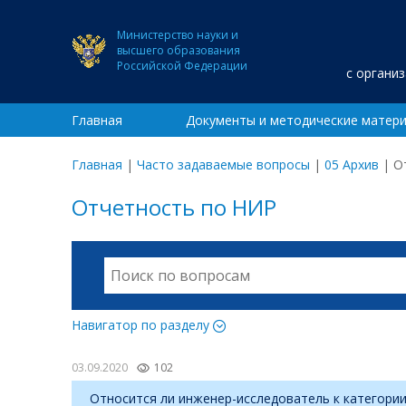
Министерство науки и
высшего образования
Российской Федерации
с органи
Главная
Документы и методические матер
Главная
|
Часто задаваемые вопросы
|
05 Архив
|
О
Отчетность по НИР
Навигатор по разделу
03.09.2020
102
Относится ли инженер-исследователь к категории