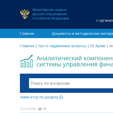
Министерство науки и
высшего образования
Российской Федерации
с органи
Главная
Документы и методические матер
Главная
|
Часто задаваемые вопросы
|
05 Архив
|
А
Аналитический компонен
системы управления фина
Навигатор по разделу
13.10.2018
15