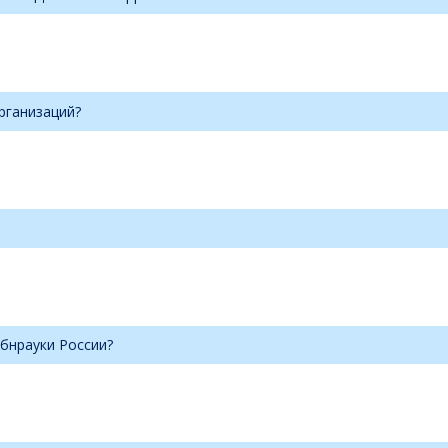
рганизаций?
бнрауки России?