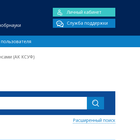
Личный кабинет
Служба поддержки
нобрнауки
 пользователя
нсами (АК КСУФ)
Расширенный поиск