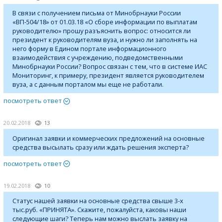
В связи с получением письма от Минобрнауки России
«ВП-504/18» от 01.03.18 «О сборе информации по выплатам
руководителю» прошу разъяснить вопрос: относится ли
президент к руководителям вуза, и нужно ли заполнять на
него форму в Едином портале информационного
взаимодействия с учреждению, подведомственными
Минобрнауки России? Вопрос связан с тем, что в системе ИАС
Мониторинг, к примеру, президент является руководителем
вуза, а с данным порталом мы еще не работали.
посмотреть ответ
20.02.2018
13
Оригинал заявки и коммерческих предложений на основные
средства высылать сразу или ждать решения эксперта?
посмотреть ответ
19.02.2018
10
Статус нашей заявки на основные средства свыше 3-х
тыс.руб. «ПРИНЯТА». Скажите, пожалуйста, каковы наши
следующие шаги? Теперь нам можно выслать заявку на