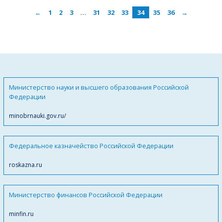
←
1
2
3
…
31
32
33
34
35
36
→
Министерство науки и высшего образования Российской
Федерации
minobrnauki.gov.ru/
Федеральное казначейство Российской Федерации
roskazna.ru
Министерство финансов Российской Федерации
minfin.ru