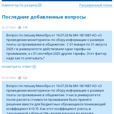
Навигатор по разделу
Расширенный поиск
Последние добавленные вопросы
22.07.2026
174
Вопрос по письму Минобра от 16.07.26 № МН-18/1687-АО «О
проведении мониторинга» по сбору информации о размере
платы за проживание в общежитии. С 01 января по 31 августа
2025 г в университете действовали одни тарифы на
проживание, а с 01 сентября 2025 другие тарифы. Этот фактор
надо как-то учитывать?
посмотреть ответ
22.07.2026
122
Вопрос по письму Минобра от 16.07.26 № МН-18/1687-АО «О
проведении мониторинга» по сбору информации о размере
платы за проживание в общежитии. У нас в университете
после расчета стоимости проживания было принято
решение ввести для бюджетных обучающихся понижающий
коэффициент k=0.75. Как этот коэффициент учесть в
заполняемой таблице? Мы видим вариант во вкладке