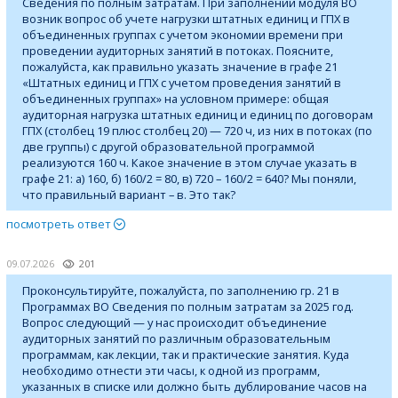
Сведения по полным затратам. При заполнении модуля ВО
возник вопрос об учете нагрузки штатных единиц и ГПХ в
объединенных группах с учетом экономии времени при
проведении аудиторных занятий в потоках. Поясните,
пожалуйста, как правильно указать значение в графе 21
«Штатных единиц и ГПХ с учетом проведения занятий в
объединенных группах» на условном примере: общая
аудиторная нагрузка штатных единиц и единиц по договорам
ГПХ (столбец 19 плюс столбец 20) — 720 ч, из них в потоках (по
две группы) с другой образовательной программой
реализуются 160 ч. Какое значение в этом случае указать в
графе 21: а) 160, б) 160/2 = 80, в) 720 – 160/2 = 640? Мы поняли,
что правильный вариант – в. Это так?
посмотреть ответ
09.07.2026
201
Проконсультируйте, пожалуйста, по заполнению гр. 21 в
Программах ВО Сведения по полным затратам за 2025 год.
Вопрос следующий — у нас происходит объединение
аудиторных занятий по различным образовательным
программам, как лекции, так и практические занятия. Куда
необходимо отнести эти часы, к одной из программ,
указанных в списке или должно быть дублирование часов на