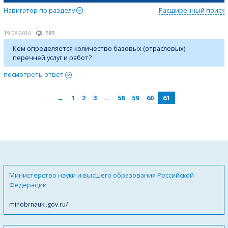
Навигатор по разделу
Расширенный поиск
19.08.2016
585
Кем определяется количество базовых (отраслевых)
перечней услуг и работ?
посмотреть ответ
←
1
2
3
…
58
59
60
61
Министерство науки и высшего образования Российской
Федерации
minobrnauki.gov.ru/