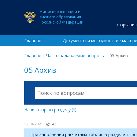
Министерство науки и
высшего образования
Российской Федерации
с органи
Главная
Документы и методические матер
Главная
|
Часто задаваемые вопросы
|
05 Архив
05 Архив
Навигатор по разделу
12.04.2021
42
При заполнении расчетных таблиц в разделе «Про