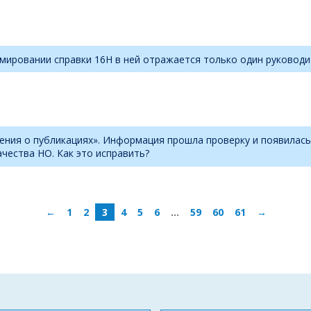
мировании справки 16Н в ней отражается только один руководит
дения о публикациях». Информация прошла проверку и появилась
ачества НО. Как это исправить?
←
1
2
3
4
5
6
…
59
60
61
→