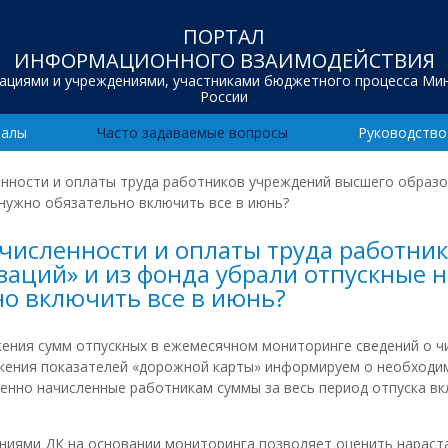
ПОРТАЛ
ИНФОРМАЦИОННОГО ВЗАИМОДЕЙСТВИЯ
зациями и учреждениями, участниками бюджетного процесса Ми
России
иалы
Часто задаваемые вопросы
Руководство
нности и оплаты труда работников учреждений высшего образов
 нужно обязательно включить все в июнь?
численности и оплаты труда работни
аций» и из фонда убрали отпускные н
но включить все в июнь?
ения сумм отпускных в ежемесячном мониторинге сведений о ч
ижения показателей «дорожной карты» информируем о необходим
енно начисленные работникам суммы за весь период отпуска в
ениями ДК на основании мониторинга позволяет оценить нарас