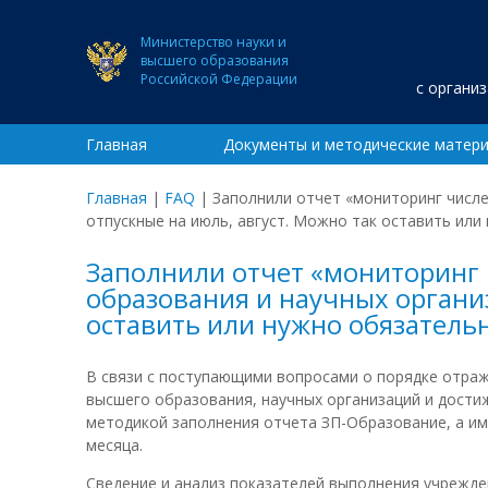
Министерство науки и
высшего образования
Российской Федерации
с органи
Главная
Документы и методические матер
Главная
|
FAQ
|
Заполнили отчет «мониторинг числе
отпускные на июль, август. Можно так оставить или
Заполнили отчет «мониторинг 
образования и научных организ
оставить или нужно обязатель
В связи с поступающими вопросами о порядке отраж
высшего образования, научных организаций и дост
методикой заполнения отчета ЗП-Образование, а им
месяца.
Сведение и анализ показателей выполнения учрежд