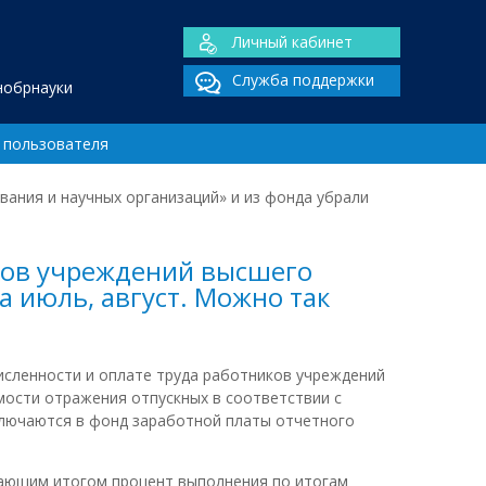
Личный кабинет
Служба поддержки
нобрнауки
 пользователя
ания и научных организаций» и из фонда убрали
ков учреждений высшего
а июль, август. Можно так
исленности и оплате труда работников учреждений
ости отражения отпускных в соответствии с
ключаются в фонд заработной платы отчетного
тающим итогом процент выполнения по итогам