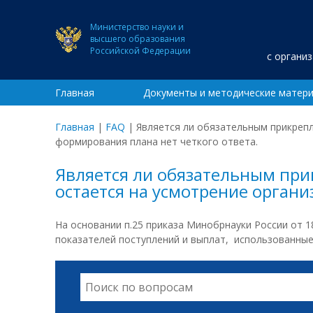
Министерство науки и
высшего образования
Российской Федерации
с органи
Главная
Документы и методические матер
Главная
|
FAQ
|
Является ли обязательным прикрепл
формирования плана нет четкого ответа.
Является ли обязательным при
остается на усмотрение органи
На основании п.25 приказа Минобрнауки России от 
показателей поступлений и выплат, использованные