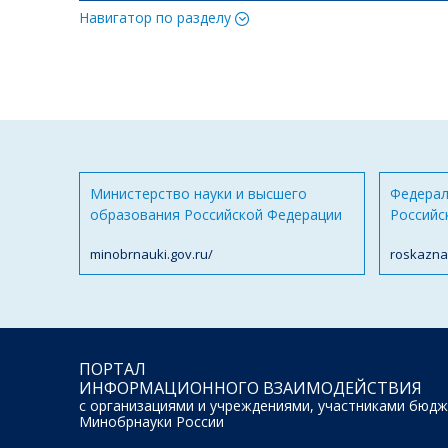
Навигатор по разделу
Министерство науки и высшего
Федерал
образования Российской Федерации
Российс
minobrnauki.gov.ru/
roskazna
ПОРТАЛ
ИНФОРМАЦИОННОГО ВЗАИМОДЕЙСТВИЯ
с организациями и учреждениями, участниками бюдж
Минобрнауки России