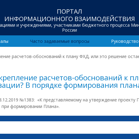
ПОРТАЛ
ИНФОРМАЦИОННОГО ВЗАИМОДЕЙСТВИЯ
зациями и учреждениями, участниками бюджетного процесса Ми
России
иалы
Часто задаваемые вопросы
Руководство
ение расчетов-обоснований к плану ФХД, или это решение оста
крепление расчетов-обоснований к пл
зации? В порядке формирования плана
18.12.2019 №1383: «К представляемому на утверждение проекту 
 при формировании Плана».