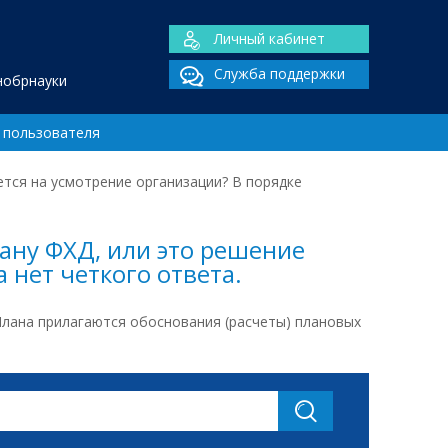
Личный кабинет
Служба поддержки
нобрнауки
 пользователя
ется на усмотрение организации? В порядке
ану ФХД, или это решение
 нет четкого ответа.
Плана прилагаются обоснования (расчеты) плановых