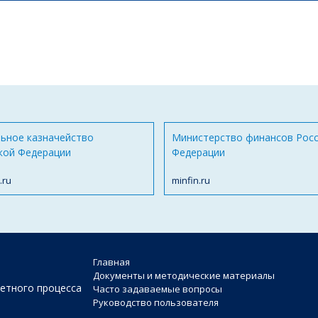
ьное казначейство
Министерство финансов Рос
кой Федерации
Федерации
.ru
minfin.ru
Главная
Документы и методические материалы
етного процесса
Часто задаваемые вопросы
Руководство пользователя