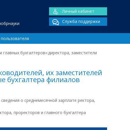
Личный кабинет
Служба поддержки
нобрнауки
 пользователя
 главных бухгалтеров»:директора, заместители
ководителей, их заместителей
ые бухгалтера филиалов
 сведения о среднемесячной зарплате ректора,
ктора, проректоров и главного бухгалтера