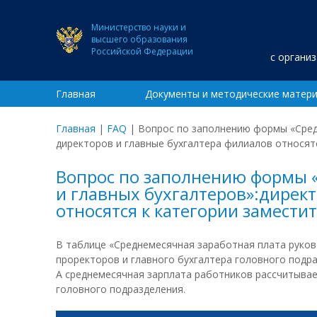
Министерство науки и
высшего образования
Российской Федерации
с органи
Главная
Документы и методические матер
Главная
|
FAQ
|
Вопрос по заполнению формы «Средн
директоров и главные бухгалтера филиалов относят
Вопрос по заполнению формы «
и главных бухгалтеров»:директ
относятся к категории замести
В таблице «Среднемесячная заработная плата руков
проректоров и главного бухгалтера головного подра
А среднемесячная зарплата работников рассчитывае
головного подразделения.