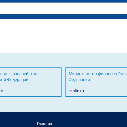
ьное казначейство
Министерство финансов Рос
кой Федерации
Федерации
.ru
minfin.ru
Главная