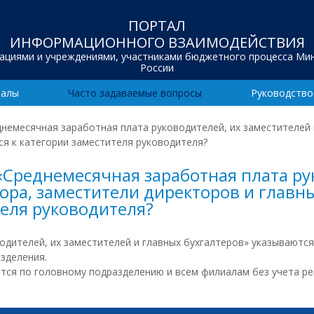
ПОРТАЛ
ИНФОРМАЦИОННОГО ВЗАИМОДЕЙСТВИЯ
зациями и учреждениями, участниками бюджетного процесса Ми
России
иалы
Часто задаваемые вопросы
Руководство
емесячная заработная плата руководителей, их заместителей и
ся к категории заместителя руководителя?
Среднемесячная заработная плата ру
ора, заместители директоров и главн
теля руководителя?
одителей, их заместителей и главных бухгалтеров» указываются
зделения.
тся по головному подразделению и всем филиалам без учета ре