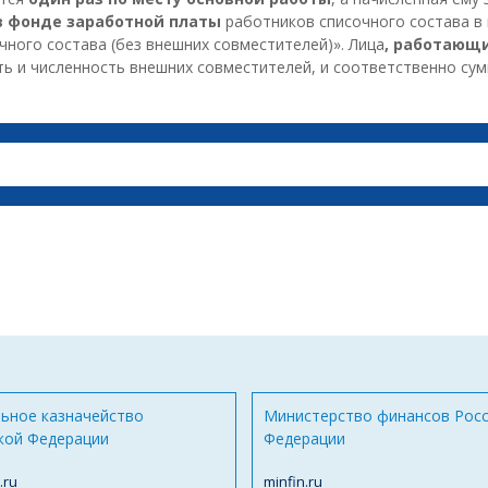
 фонде заработной платы
работников списочного состава в
чного состава (без внешних совместителей)». Лица
, работающи
ть и численность внешних совместителей, и соответственно су
ьное казначейство
Министерство финансов Рос
кой Федерации
Федерации
.ru
minfin.ru