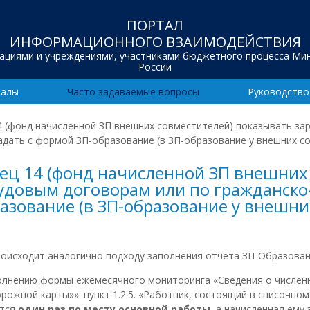
ПОРТАЛ
ИНФОРМАЦИОННОГО ВЗАИМОДЕЙСТВИЯ
зациями и учреждениями, участниками бюджетного процесса Ми
России
иалы
Часто задаваемые вопросы
Руководство
4 (фонд начисленной ЗП внешних совместителей) показывать за
адать с формой ЗП-образование (в ЗП-образование у внешних со
бец 14 (фонд начисленной ЗП внешних
рудовым договорам или по гражданско
азование (в ЗП-образование у внешни
оисходит аналогично подходу заполнения отчета ЗП-Образован
полнению формы ежемесячного мониторинга «Сведения о численн
ожной карты»»: пункт 1.2.5. «Работник, состоящий в списочно
ется
один раз по месту основной работы
, а начисленная ему