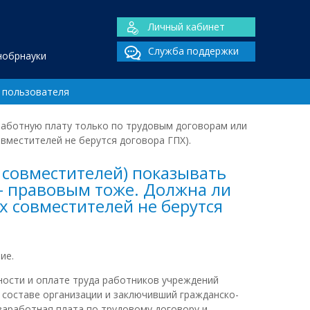
Личный кабинет
Служба поддержки
нобрнауки
 пользователя
работную плату только по трудовым договорам или
вместителей не берутся договора ГПХ).
 совместителей) показывать
- правовым тоже. Должна ли
х совместителей не берутся
ие.
ости и оплате труда работников учреждений
м составе организации и заключивший гражданско-
 заработная плата по трудовому договору и