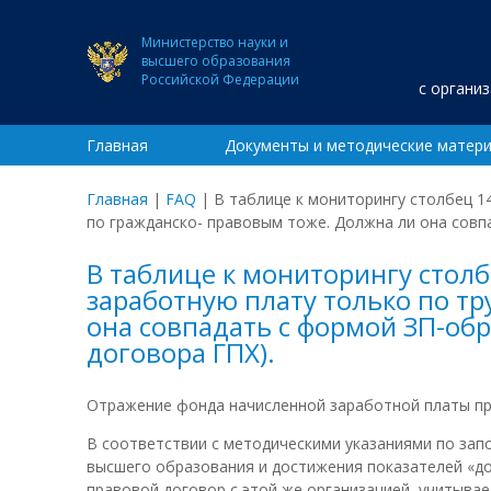
Министерство науки и
высшего образования
Российской Федерации
с органи
Главная
Документы и методические матер
Главная
|
FAQ
|
В таблице к мониторингу столбец 1
по гражданско- правовым тоже. Должна ли она совп
В таблице к мониторингу стол
заработную плату только по т
она совпадать с формой ЗП-обр
договора ГПХ).
Отражение фонда начисленной заработной платы пр
В соответствии с методическими указаниями по за
высшего образования и достижения показателей «дор
правовой договор с этой же организацией, учитыва