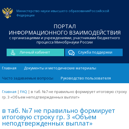
Министерство науки и
высшего образования
Российской
Федерации
ПОРТАЛ
ИНФОРМАЦИОННОГО ВЗАИМОДЕЙСТВИЯ
с организациями и учреждениями, участниками бюджетного
процесса Минобрнауки России
Личный кабинет
Служба поддержки
Главная
Документы и методические материалы
Часто задаваемые вопросы
Руководство пользователя
Главная
|
FAQ
|
в таб. №7 не правильно формирует итоговую строку
гр. 3 «Объем неподтвержденных выплат»
в таб. №7 не правильно формирует
итоговую строку гр. 3 «Объем
неподтвержденных выплат»