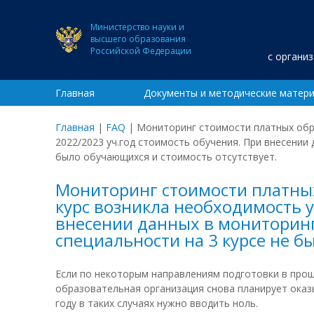
Министерство науки и
высшего образования
Российской Федерации
с органи
Главная
Документы и методические матер
Главная
|
FAQ
|
Мониторинг стоимости платных обра
2022/2023 уч.год стоимость обучения. При внесении д
было обучающихся и стоимость отсутствует.
Мониторинг стоимости платных 
курс возникла необходимость у
внесении данных в мониторинг 
специальности на 3 курсе не б
Если по некоторым направлениям подготовки в прош
образовательная организация снова планирует оказ
году в таких случаях нужно вводить ноль.