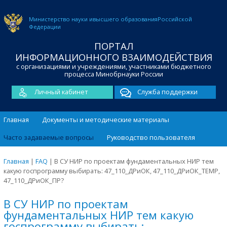
Министерство науки и
высшего образования
Российской
Федерации
ПОРТАЛ
ИНФОРМАЦИОННОГО ВЗАИМОДЕЙСТВИЯ
с организациями и учреждениями, участниками бюджетного
процесса Минобрнауки России
Личный кабинет
Служба поддержки
Главная
Документы и методические материалы
Часто задаваемые вопросы
Руководство пользователя
Главная
|
FAQ
|
В СУ НИР по проектам фундаментальных НИР тем
какую госпрограмму выбирать: 47_110_ДРиОК, 47_110_ДРиОК_ТЕМР,
47_110_ДРиОК_ПР?
В СУ НИР по проектам
фундаментальных НИР тем какую
госпрограмму выбирать: