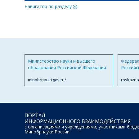
Навигатор по разделу
Министерство науки и высшего
Федерал
образования Российской Федерации
Российс
minobrnauki.gov.ru/
roskazna
ПОРТАЛ
ИНФОРМАЦИОННОГО ВЗАИМОДЕЙСТВИЯ
с организациями и учреждениями, участниками бюдж
Минобрнауки России