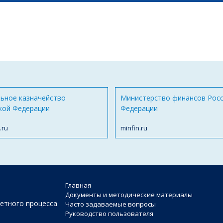
ьное казначейство
Министерство финансов Рос
кой Федерации
Федерации
.ru
minfin.ru
Главная
Документы и методические материалы
етного процесса
Часто задаваемые вопросы
Руководство пользователя