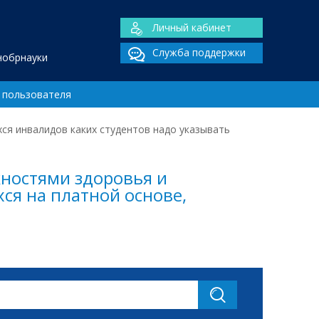
Личный кабинет
Служба поддержки
нобрнауки
 пользователя
я инвалидов каких студентов надо указывать
ностями здоровья и
ся на платной основе,