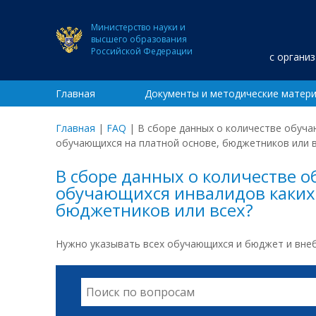
Министерство науки и
высшего образования
Российской Федерации
с органи
Главная
Документы и методические матер
Главная
|
FAQ
|
В сборе данных о количестве обуч
обучающихся на платной основе, бюджетников или в
В сборе данных о количестве 
обучающихся инвалидов каких 
бюджетников или всех?
Нужно указывать всех обучающихся и бюджет и вне