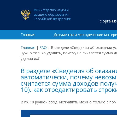
Министерство науки и
высшего образования
Российской Федерации
с органи
Главная
Документы и методические матер
Главная
|
FAQ
|
В разделе «Сведения об оказании ус
нужно только удалять, почему не считается сумма д
удаляя их?
В разделе «Сведения об оказани
автоматически, почему невозм
считается сумма доходов полу
10). как отредактировать строки
В гр. 10 ручной ввод. Исправить можно только с по