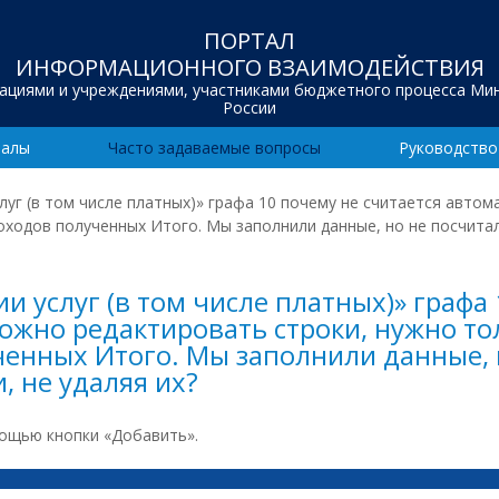
ПОРТАЛ
ИНФОРМАЦИОННОГО ВЗАИМОДЕЙСТВИЯ
зациями и учреждениями, участниками бюджетного процесса Ми
России
иалы
Часто задаваемые вопросы
Руководство
луг (в том числе платных)» графа 10 почему не считается авто
оходов полученных Итого. Мы заполнили данные, но не посчитали
и услуг (в том числе платных)» графа
ожно редактировать строки, нужно тол
ченных Итого. Мы заполнили данные, 
, не удаляя их?
мощью кнопки «Добавить».