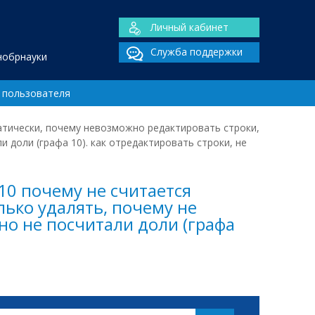
Личный кабинет
Служба поддержки
нобрнауки
 пользователя
матически, почему невозможно редактировать строки,
 доли (графа 10). как отредактировать строки, не
 10 почему не считается
ько удалять, почему не
но не посчитали доли (графа