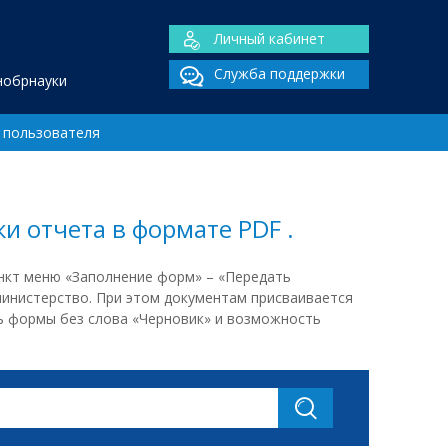
Личный кабинет
Служба поддержки
нобрнауки
 пользователя
и отчета в формате PDF .
ункт меню «Заполнение форм» – «Передать
министерство. При этом документам присваивается
ть формы без слова «Черновик» и возможность