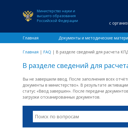
Министерство науки и
высшего образования
Российской Федерации
с органи
Главная
Документы и методические матер
Главная
|
FAQ
|
В разделе сведений для расчета КП
В разделе сведений для расчет
Вы не завершили ввод. После заполнения всех отчё
документы в министерство». В результате активаци
статус «Ввод завершен». После передачи документо
загрузки отсканированных документов.