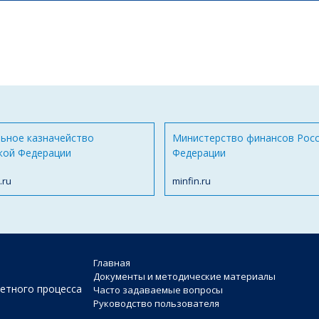
ьное казначейство
Министерство финансов Рос
кой Федерации
Федерации
.ru
minfin.ru
Главная
Документы и методические материалы
етного процесса
Часто задаваемые вопросы
Руководство пользователя