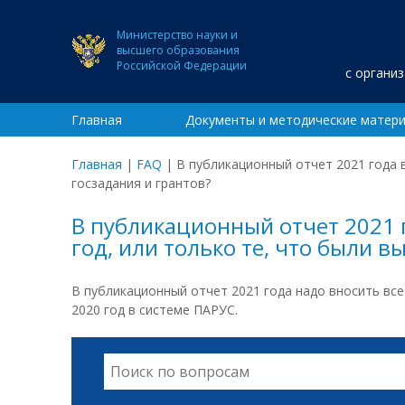
Министерство науки и
высшего образования
Российской Федерации
с органи
Главная
Документы и методические матер
Главная
|
FAQ
|
В публикационный отчет 2021 года 
госзадания и грантов?
В публикационный отчет 2021 
год, или только те, что были 
В публикационный отчет 2021 года надо вносить все
2020 год в системе ПАРУС.