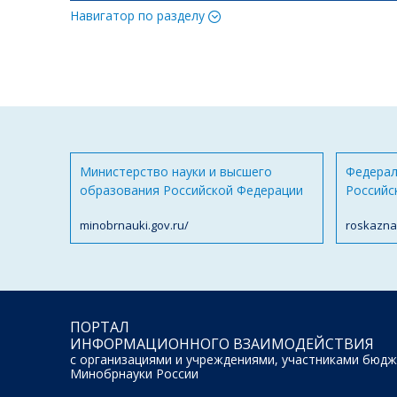
Навигатор по разделу
Министерство науки и высшего
Федерал
образования Российской Федерации
Российс
minobrnauki.gov.ru/
roskazna
ПОРТАЛ
ИНФОРМАЦИОННОГО ВЗАИМОДЕЙСТВИЯ
с организациями и учреждениями, участниками бюдж
Минобрнауки России