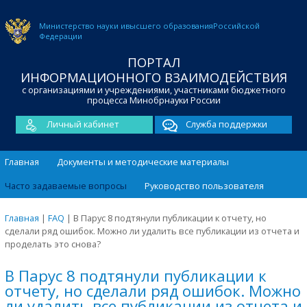
Министерство науки и
высшего образования
Российской
Федерации
ПОРТАЛ
ИНФОРМАЦИОННОГО ВЗАИМОДЕЙСТВИЯ
с организациями и учреждениями, участниками бюджетного
процесса Минобрнауки России
Личный кабинет
Служба поддержки
Главная
Документы и методические материалы
Часто задаваемые вопросы
Руководство пользователя
Главная
|
FAQ
|
В Парус 8 подтянули публикации к отчету, но
сделали ряд ошибок. Можно ли удалить все публикации из отчета и
проделать это снова?
В Парус 8 подтянули публикации к
отчету, но сделали ряд ошибок. Можно
ли удалить все публикации из отчета и