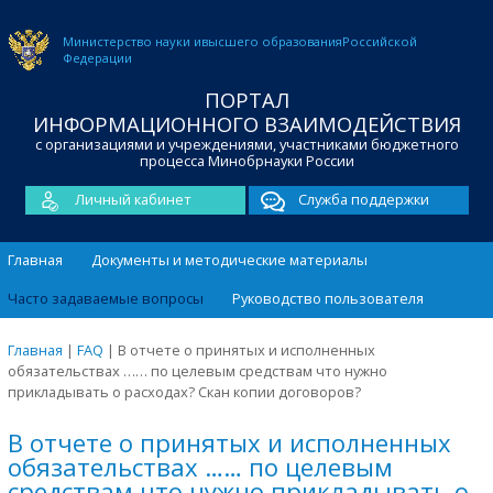
Министерство науки и
высшего образования
Российской
Федерации
ПОРТАЛ
ИНФОРМАЦИОННОГО ВЗАИМОДЕЙСТВИЯ
с организациями и учреждениями, участниками бюджетного
процесса Минобрнауки России
Личный кабинет
Служба поддержки
Главная
Документы и методические материалы
Часто задаваемые вопросы
Руководство пользователя
Главная
|
FAQ
|
В отчете о принятых и исполненных
обязательствах …… по целевым средствам что нужно
прикладывать о расходах? Скан копии договоров?
В отчете о принятых и исполненных
обязательствах …… по целевым
средствам что нужно прикладывать о