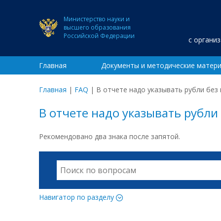
Министерство науки и
высшего образования
Российской Федерации
с органи
Главная
Документы и методические матер
Главная
|
FAQ
|
В отчете надо указывать рубли без
В отчете надо указывать рубли
Рекомендовано два знака после запятой.
Навигатор по разделу