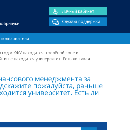
Личный кабинет
Служба поддержки
нобрнауки
 пользователя
год и КФУ находится в зелёной зоне и
тинге находится университет. Есть ли такая
инансового менеджмента за
Подскажите пожалуйста, раньше
ходится университет. Есть ли