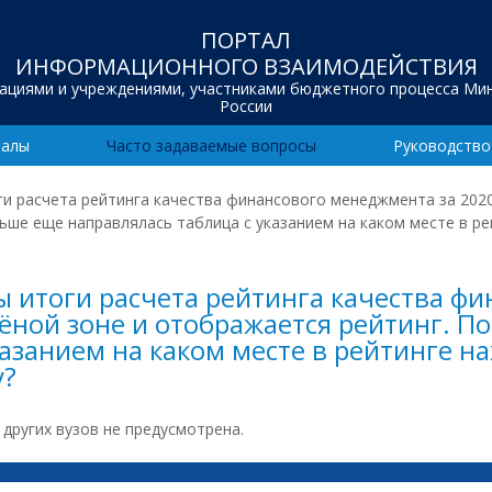
ПОРТАЛ
ИНФОРМАЦИОННОГО ВЗАИМОДЕЙСТВИЯ
зациями и учреждениями, участниками бюджетного процесса Ми
России
иалы
Часто задаваемые вопросы
Руководство
и расчета рейтинга качества финансового менеджмента за 2020 
ше еще направлялась таблица с указанием на каком месте в рей
 итоги расчета рейтинга качества ф
лёной зоне и отображается рейтинг. 
азанием на каком месте в рейтинге на
у?
других вузов не предусмотрена.