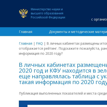
Министерство науки и
высшего образования
Российской Федерации
с органи
Главная
Документы и методические матер
Главная
|
FAQ
|
В личных кабинетах размещены итог
отображается рейтинг. Подскажите пожалуйста, рань
информация по 2020 году?
В личных кабинетах размещены
2020 год и КФУ находится в зе
еще направлялась таблица с ук
такая информация по 2020 год
Публикация выполненных показателей и места среди 