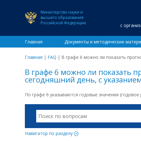
Министерство науки и
высшего образования
Российской Федерации
с органи
Главная
Документы и методические матер
Главная
|
FAQ
|
В графе 6 можно ли показать прогн
В графе 6 можно ли показать 
сегодняшний день, с указание
По графе 6 указываются годовые значения (годовое
Навигатор по разделу