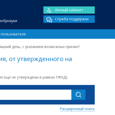
Личный кабинет
Служба поддержки
нобрнауки
 пользователя
яшний день, с указанием возможных причин?.
я, от утвержденного на
ия еще не утверждены в рамках ПФХД).
Расширенный поиск