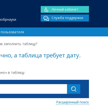
Личный кабинет
Служба поддержки
нобрнауки
 пользователя
ак заполнить таблицу?
чно, а таблица требует дату.
но» в таблицу.
Расширенный поиск