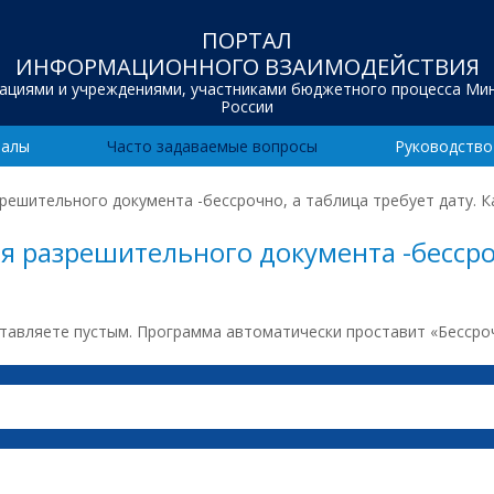
ПОРТАЛ
ИНФОРМАЦИОННОГО ВЗАИМОДЕЙСТВИЯ
зациями и учреждениями, участниками бюджетного процесса Ми
России
иалы
Часто задаваемые вопросы
Руководство
зрешительного документа -бессрочно, а таблица требует дату. К
ия разрешительного документа -бессро
ставляете пустым. Программа автоматически проставит «Бессроч