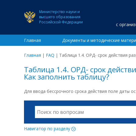
Министерство науки и
высшего образования
Российской Федерации
с органи
Главная
Документы и методические матер
Главная
|
FAQ
|
Таблица 1.4. ОРД- срок действия ра
Таблица 1.4. ОРД- срок действ
Как заполнить таблицу?
Для ввода бессрочного срока действия поле даты о
Навигатор по разделу