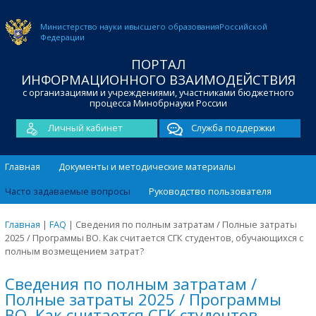
Министерство науки и
высшего образования
Российской
Федерации
ПОРТАЛ
ИНФОРМАЦИОННОГО ВЗАИМОДЕЙСТВИЯ
с организациями и учреждениями, участниками бюджетного
процесса Минобрнауки России
Личный кабинет
Служба поддержки
Главная
Документы и методические материалы
Часто задаваемые вопросы
Руководство пользователя
Главная
|
FAQ
|
Сведения по полным затратам / Полные затраты
2025 / Программы ВО. Как считается СГК студентов, обучающихся с
полным возмещением затрат?
Сведения по полным затратам /
Полные затраты 2025 / Программы
ВО. Как считается СГК студентов,