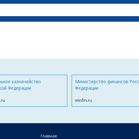
ьное казначейство
Министерство финансов Рос
кой Федерации
Федерации
.ru
minfin.ru
Главная