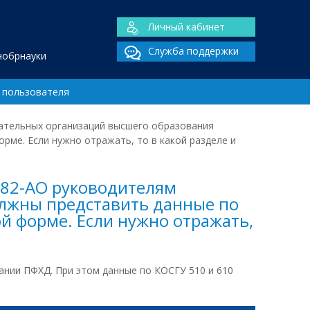
Личный кабинет
Служба поддержки
нобрнауки
 пользователя
ательных организаций высшего образования
рме. Если нужно отражать, то в какой разделе и
182-АО руководителям
лжны представить данные по
ой форме. Если нужно отражать,
нии ПФХД. При этом данные по КОСГУ 510 и 610