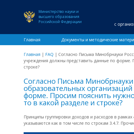
Министерство науки и
высшего образования
Российской Федерации
с органи
Главная
Документы и методические матер
Главная
|
FAQ
|
Согласно Письма Минобрнауки Росс
учреждения должны представить данные по форме. Пр
строке?
Согласно Письма Минобрнауки 
образовательных организаций
форме. Просим пояснить нужно 
то в какой разделе и строке?
Принципы группировки доходов и расходов в рамка
указываются как в том числе по строкам 3.4.7. Проч