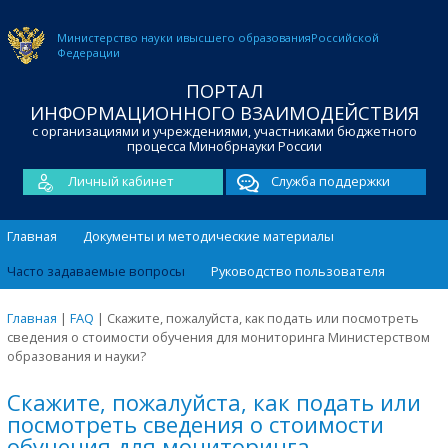
Министерство науки и
высшего образования
Российской
Федерации
ПОРТАЛ
ИНФОРМАЦИОННОГО ВЗАИМОДЕЙСТВИЯ
с организациями и учреждениями, участниками бюджетного
процесса Минобрнауки России
Личный кабинет
Служба поддержки
Главная
Документы и методические материалы
Часто задаваемые вопросы
Руководство пользователя
Главная
|
FAQ
|
Скажите, пожалуйста, как подать или посмотреть
сведения о стоимости обучения для мониторинга Министерством
образования и науки?
Скажите, пожалуйста, как подать или
посмотреть сведения о стоимости
обучения для мониторинга