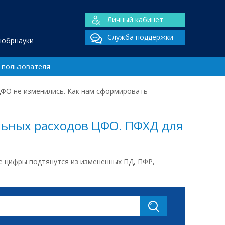
Личный кабинет
Служба поддержки
нобрнауки
 пользователя
ЦФО не изменились. Как нам сформировать
льных расходов ЦФО. ПФХД для
е цифры подтянутся из измененных ПД, ПФР,