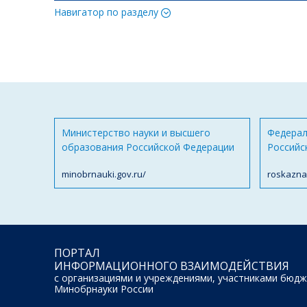
Навигатор по разделу
Министерство науки и высшего
Федерал
образования Российской Федерации
Российс
minobrnauki.gov.ru/
roskazna
ПОРТАЛ
ИНФОРМАЦИОННОГО ВЗАИМОДЕЙСТВИЯ
с организациями и учреждениями, участниками бюдж
Минобрнауки России