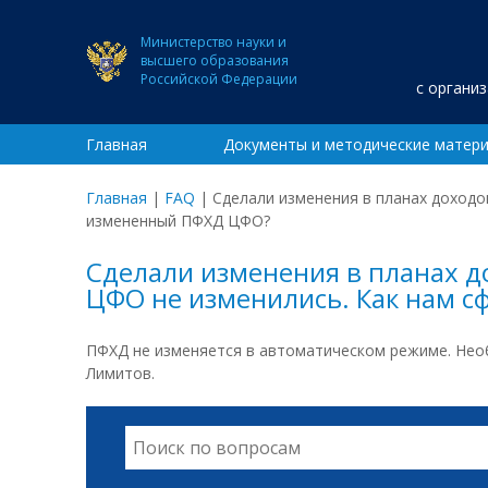
Министерство науки и
высшего образования
Российской Федерации
с органи
Главная
Документы и методические матер
Главная
|
FAQ
|
Сделали изменения в планах доходо
измененный ПФХД ЦФО?
Сделали изменения в планах д
ЦФО не изменились. Как нам 
ПФХД не изменяется в автоматическом режиме. Необ
Лимитов.