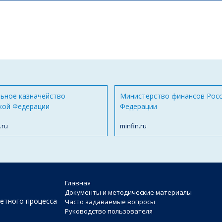
ьное казначейство
Министерство финансов Рос
кой Федерации
Федерации
.ru
minfin.ru
Главная
Документы и методические материалы
етного процесса
Часто задаваемые вопросы
Руководство пользователя