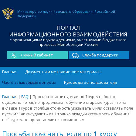
Министерство науки и
высшего образования
Российской
Федерации
ПОРТАЛ
ИНФОРМАЦИОННОГО ВЗАИМОДЕЙСТВИЯ
с организациями и учреждениями, участниками бюджетного
процесса Минобрнауки России
Личный кабинет
Служба поддержки
Главная
Документы и методические материалы
Часто задаваемые вопросы
Руководство пользователя
Главная
|
FAQ
|
Просьба пояснить, если по 1 курсу набор не
осуществляется, но продолжают обучение старшие курсы, то на
вкладке 1 курс в столбце стоимость указывать 0 или оставлять поле
пустым? Так как удалить из 1 только вкладки «стоимость обучения
на 1 курсе» не представляется возможным.
Просьба пояснить, если по 1 курсу