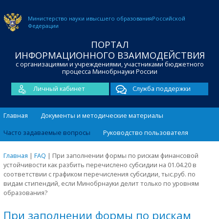
Министерство науки и
высшего образования
Российской
Федерации
ПОРТАЛ
ИНФОРМАЦИОННОГО ВЗАИМОДЕЙСТВИЯ
с организациями и учреждениями, участниками бюджетного
процесса Минобрнауки России
Личный кабинет
Служба поддержки
Главная
Документы и методические материалы
Часто задаваемые вопросы
Руководство пользователя
Главная
|
FAQ
|
При заполнении формы по рискам финансовой
устойчивости как разбить перечислено субсидии на 01.04.20 в
соответствии с графиком перечисления субсидии, тыс.руб. по
видам стипендий, если Минобрнауки делит только по уровням
образования?
При заполнении формы по рискам