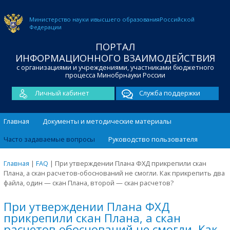
Министерство науки и
высшего образования
Российской
Федерации
ПОРТАЛ
ИНФОРМАЦИОННОГО ВЗАИМОДЕЙСТВИЯ
с организациями и учреждениями, участниками бюджетного
процесса Минобрнауки России
Личный кабинет
Служба поддержки
Главная
Документы и методические материалы
Часто задаваемые вопросы
Руководство пользователя
Главная
|
FAQ
|
При утверждении Плана ФХД прикрепили скан
Плана, а скан расчетов-обоснований не смогли. Как прикрепить два
файла, один — скан Плана, второй — скан расчетов?
При утверждении Плана ФХД
прикрепили скан Плана, а скан
расчетов-обоснований не смогли. Как