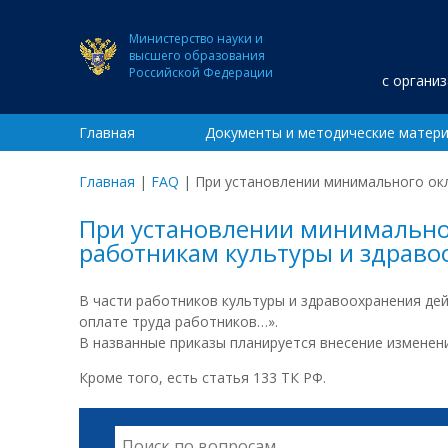
Министерство науки и
высшего образования
Российской Федерации
с органи
Главная
Документы и методические матер
Главная
|
FAQ
|
При установлении минимального ок
При установлении минимально
работникам культуры и здраво
В части работников культуры и здравоохранения де
оплате труда работников…».
В названные приказы планируется внесение изменени
Кроме того, есть статья 133 ТК РФ.