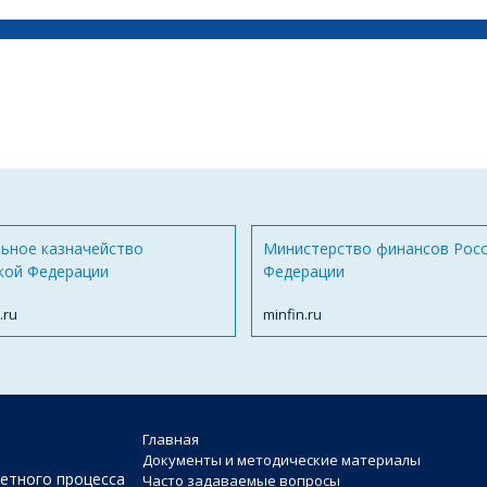
ьное казначейство
Министерство финансов Рос
кой Федерации
Федерации
.ru
minfin.ru
Главная
Документы и методические материалы
етного процесса
Часто задаваемые вопросы