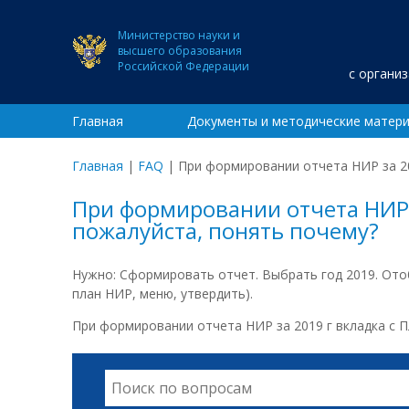
Министерство науки и
высшего образования
Российской Федерации
с органи
Главная
Документы и методические матер
Главная
|
FAQ
|
При формировании отчета НИР за 20
При формировании отчета НИР 
пожалуйста, понять почему?
Нужно: Сформировать отчет. Выбрать год 2019. Отоб
план НИР, меню, утвердить).
При формировании отчета НИР за 2019 г вкладка с 