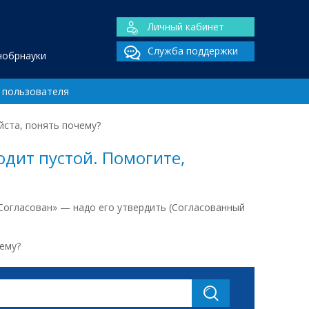
Личный кабинет
Служба поддержки
нобрнауки
 пользователя
йста, понять почему?
дит пустой. Помогите,
«Согласован» — надо его утвердить (Согласованный
ему?