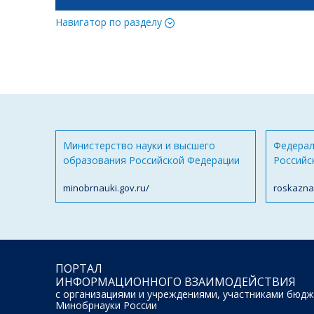
Навигатор по разделу
Министерство науки и высшего
Федерал
образования Российской Федерации
Российс
minobrnauki.gov.ru/
roskazna
ПОРТАЛ
ИНФОРМАЦИОННОГО ВЗАИМОДЕЙСТВИЯ
с организациями и учреждениями, участниками бюдж
Минобрнауки России