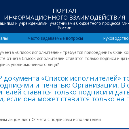
ПОРТАЛ
ИНФОРМАЦИОННОГО ВЗАИМОДЕЙСТВИЯ
зациями и учреждениями, участниками бюджетного процесса Ми
России
иалы
Часто задаваемые вопросы
Руководство
умента «Список исполнителей» требуется присоединить Скан-ко
исте отчета Список исполнителей ставятся только подписи и да
одпись уполномоченного лица?
Р документа «Список исполнителей» т
одписями и печатью Организации. В с
ителей ставятся только подписи и дат
и, если она может ставится только н
ым лицом лист Отчета с подписями исполнителей.