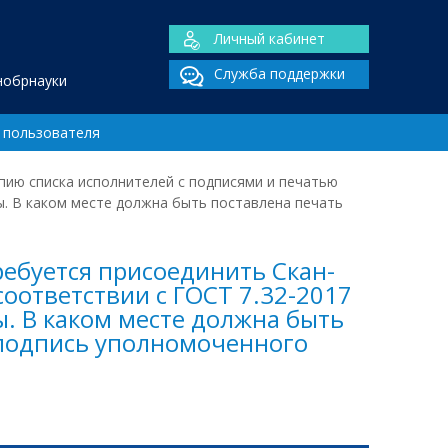
Личный кабинет
Служба поддержки
нобрнауки
 пользователя
пию списка исполнителей с подписями и печатью
ты. В каком месте должна быть поставлена печать
ребуется присоединить Скан-
оответствии с ГОСТ 7.32-2017
ы. В каком месте должна быть
а подпись уполномоченного