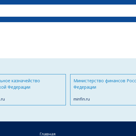
ьное казначейство
Министерство финансов Рос
кой Федерации
Федерации
.ru
minfin.ru
Главная