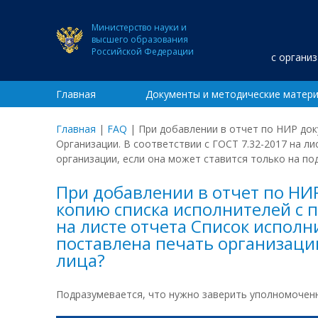
Министерство науки и
высшего образования
Российской Федерации
с органи
Главная
Документы и методические матер
Главная
|
FAQ
|
При добавлении в отчет по НИР док
Организации. В соответствии с ГОСТ 7.32-2017 на л
организации, если она может ставится только на п
При добавлении в отчет по НИ
копию списка исполнителей с п
на листе отчета Список исполн
поставлена печать организаци
лица?
Подразумевается, что нужно заверить уполномоченн