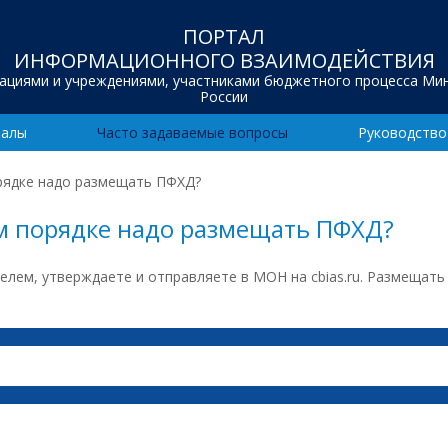
ПОРТАЛ
ИНФОРМАЦИОННОГО ВЗАИМОДЕЙСТВИЯ
зациями и учреждениями, участниками бюджетного процесса Ми
России
иалы
Часто задаваемые вопросы
Руководство
рядке надо размещать ПФХД?
м порядке надо размещать ПФХД?
елем, утверждаете и отправляете в МОН на cbias.ru. Размещат