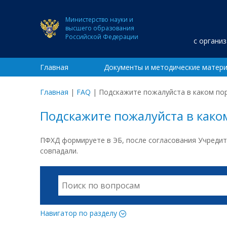
Министерство науки и
высшего образования
Российской Федерации
с органи
Главная
Документы и методические матер
Главная
|
FAQ
|
Подскажите пожалуйста в каком по
Подскажите пожалуйста в како
ПФХД формируете в ЭБ, после согласования Учредит
совпадали.
Навигатор по разделу