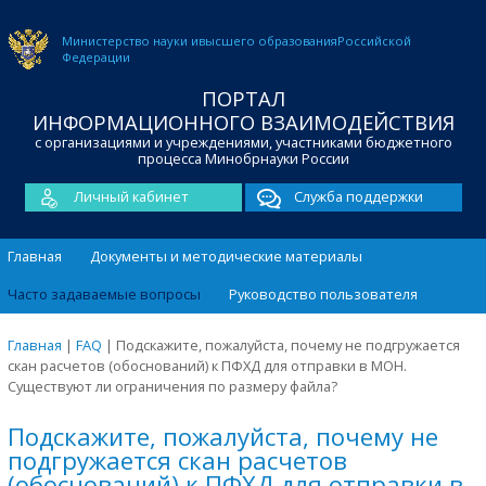
Министерство науки и
высшего образования
Российской
Федерации
ПОРТАЛ
ИНФОРМАЦИОННОГО ВЗАИМОДЕЙСТВИЯ
с организациями и учреждениями, участниками бюджетного
процесса Минобрнауки России
Личный кабинет
Служба поддержки
Главная
Документы и методические материалы
Часто задаваемые вопросы
Руководство пользователя
Главная
|
FAQ
|
Подскажите, пожалуйста, почему не подгружается
скан расчетов (обоснований) к ПФХД для отправки в МОН.
Существуют ли ограничения по размеру файла?
Подскажите, пожалуйста, почему не
подгружается скан расчетов
(обоснований) к ПФХД для отправки в