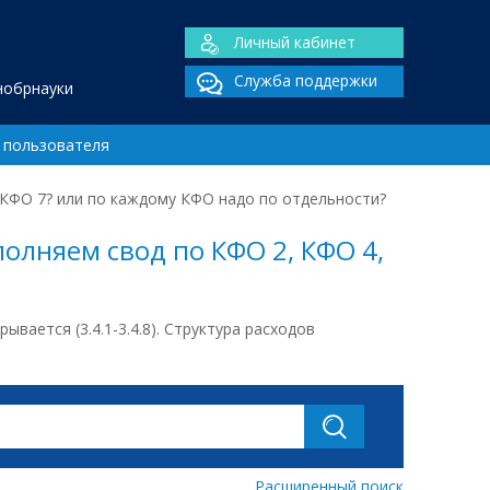
Личный кабинет
Служба поддержки
нобрнауки
 пользователя
 КФО 7? или по каждому КФО надо по отдельности?
олняем свод по КФО 2, КФО 4,
ывается (3.4.1-3.4.8). Структура расходов
Расширенный поиск