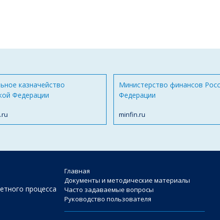
ьное казначейство
Министерство финансов Рос
кой Федерации
Федерации
.ru
minfin.ru
Главная
Документы и методические материалы
етного процесса
Часто задаваемые вопросы
Руководство пользователя