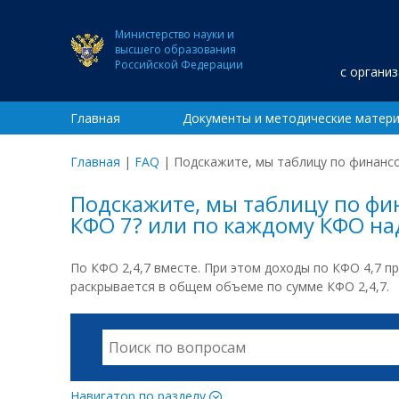
Министерство науки и
высшего образования
Российской Федерации
с органи
Главная
Документы и методические матер
Главная
|
FAQ
|
Подскажите, мы таблицу по финансо
Подскажите, мы таблицу по фи
КФО 7? или по каждому КФО на
По КФО 2,4,7 вместе. При этом доходы по КФО 4,7 пре
раскрывается в общем объеме по сумме КФО 2,4,7.
Навигатор по разделу