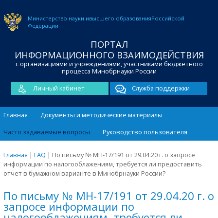
Министерство науки и
высшего образования
Российской
Федерации
ПОРТАЛ
ИНФОРМАЦИОННОГО ВЗАИМОДЕЙСТВИЯ
с организациями и учреждениями, участниками бюджетного
процесса Минобрнауки России
Личный кабинет
Служба поддержки
Главная
Документы и методические материалы
Часто задаваемые вопросы
Руководство пользователя
Главная
|
FAQ
|
По письму № МН-17/191 от 29.04.20 г. о запросе
информации по налогооблажениям, требуется ли предоставить
отчет в бумажном варианте в Минобрнауки России?
По письму № МН-17/191 от 29.04.20 г. о
запросе информации по
налогооблажениям, требуется ли