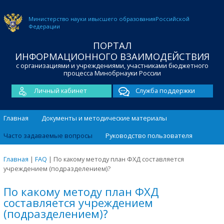
Министерство науки и
высшего образования
Российской
Федерации
ПОРТАЛ
ИНФОРМАЦИОННОГО ВЗАИМОДЕЙСТВИЯ
с организациями и учреждениями, участниками бюджетного
процесса Минобрнауки России
Личный кабинет
Служба поддержки
Главная
Документы и методические материалы
Часто задаваемые вопросы
Руководство пользователя
Главная
|
FAQ
|
По какому методу план ФХД составляется
учреждением (подразделением)?
По какому методу план ФХД
составляется учреждением
(подразделением)?