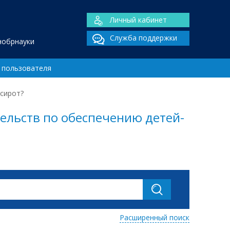
Личный кабинет
Служба поддержки
нобрнауки
 пользователя
сирот?
ельств по обеспечению детей-
Расширенный поиск