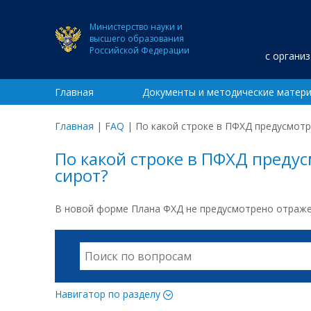
Министерство науки и
высшего образования
Российской Федерации
с органи
Главная
Документы и методические матер
Главная
|
FAQ
|
По какой строке в ПФХД предусмот
По какой строке в ПФХД преду
сирот?
В новой форме Плана ФХД не предусмотрено отраже
Навигатор по разделу