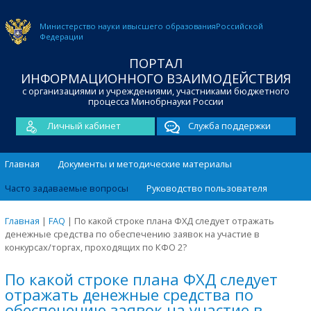
Министерство науки и
высшего образования
Российской
Федерации
ПОРТАЛ
ИНФОРМАЦИОННОГО ВЗАИМОДЕЙСТВИЯ
с организациями и учреждениями, участниками бюджетного
процесса Минобрнауки России
Личный кабинет
Служба поддержки
Главная
Документы и методические материалы
Часто задаваемые вопросы
Руководство пользователя
Главная
|
FAQ
|
По какой строке плана ФХД следует отражать
денежные средства по обеспечению заявок на участие в
конкурсах/торгах, проходящих по КФО 2?
По какой строке плана ФХД следует
отражать денежные средства по
обеспечению заявок на участие в