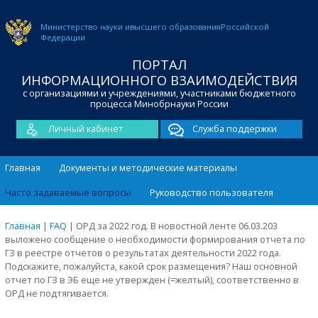
Министерство науки и
высшего образования
Российской
Федерации
ПОРТАЛ
ИНФОРМАЦИОННОГО ВЗАИМОДЕЙСТВИЯ
с организациями и учреждениями, участниками бюджетного
процесса Минобрнауки России
Личный кабинет
Служба поддержки
Главная
Документы и методические материалы
Часто задаваемые вопросы
Руководство пользователя
Главная
|
FAQ
|
ОРД за 2022 год. В новостной ленте 06.03.203
выложено сообщение о необходимости формирования отчета по
ГЗ в реестре отчетов о результатах деятельности 2022 года.
Подскажите, пожалуйста, какой срок размещения? Наш основной
отчет по ГЗ в ЭБ еще не утвержден (=желтый), соответственно в
ОРД не подтягивается.