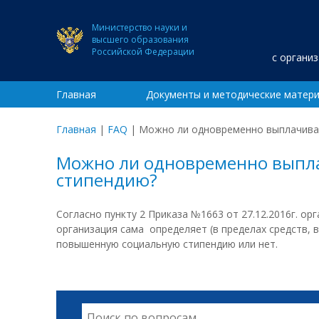
Министерство науки и
высшего образования
Российской Федерации
с органи
Главная
Документы и методические матер
Главная
|
FAQ
|
Можно ли одновременно выплачиват
Можно ли одновременно выпла
стипендию?
Согласно пункту 2 Приказа №1663 от 27.12.2016г. ор
организация сама определяет (в пределах средств,
повышенную социальную стипендию или нет.