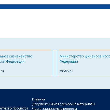
ьное казначейство
Министерство финансов Рос
кой Федерации
Федерации
.ru
minfin.ru
Главная
Документы и методические материалы
етного процесса
Часто задаваемые вопросы