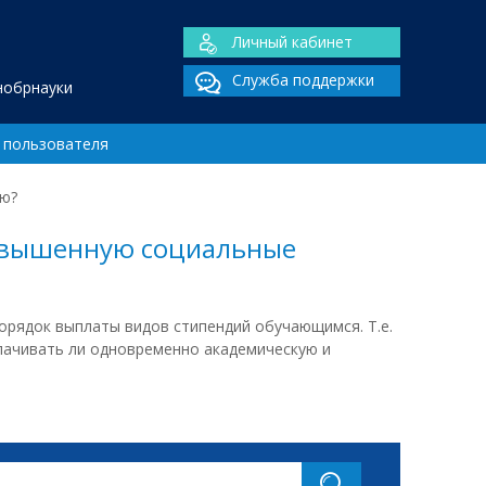
Личный кабинет
Служба поддержки
нобрнауки
 пользователя
ию?
повышенную социальные
 порядок выплаты видов стипендий обучающимся. Т.е.
лачивать ли одновременно академическую и