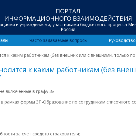
ПОРТАЛ
ИНФОРМАЦИОННОГО ВЗАИМОДЕЙСТВИЯ
зациями и учреждениями, участниками бюджетного процесса Ми
России
иалы
Часто задаваемые вопросы
Руководство
ся к каким работникам (без внешних или с внешними, только по 
носится к каким работникам (без вне
?
 не включенные в графу 3»
 в рамках формы ЗП-Образование по сотрудникам списочного со
ности за счет средств страхователя;