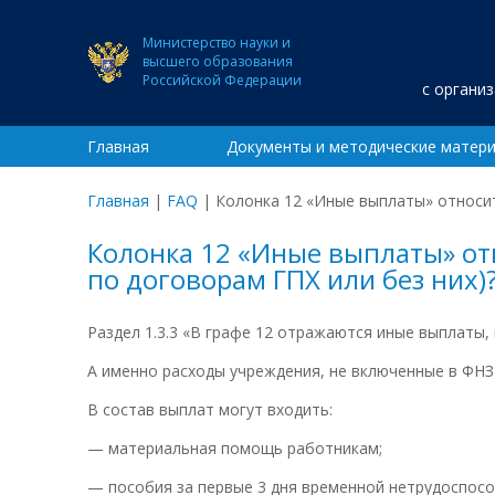
Министерство науки и
высшего образования
Российской Федерации
с органи
Главная
Документы и методические матер
Главная
|
FAQ
|
Колонка 12 «Иные выплаты» относит
Колонка 12 «Иные выплаты» от
по договорам ГПХ или без них)
Раздел 1.3.3 «В графе 12 отражаются иные выплаты,
А именно расходы учреждения, не включенные в ФНЗ
В состав выплат могут входить:
— материальная помощь работникам;
— пособия за первые 3 дня временной нетрудоспособ