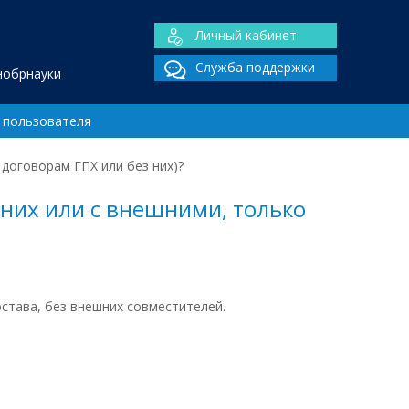
Личный кабинет
Служба поддержки
нобрнауки
 пользователя
договорам ГПХ или без них)?
шних или с внешними, только
става, без внешних совместителей.