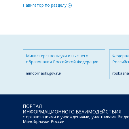
Навигатор по разделу
Министерство науки и высшего
Федерал
образования Российской Федерации
Российс
minobrnauki.gov.ru/
roskazna
ПОРТАЛ
ИНФОРМАЦИОННОГО ВЗАИМОДЕЙСТВИЯ
с организациями и учреждениями, участниками бюдж
Минобрнауки России