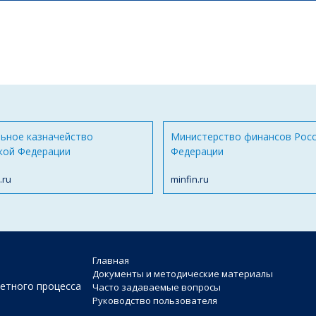
ьное казначейство
Министерство финансов Рос
кой Федерации
Федерации
.ru
minfin.ru
Главная
Документы и методические материалы
етного процесса
Часто задаваемые вопросы
Руководство пользователя