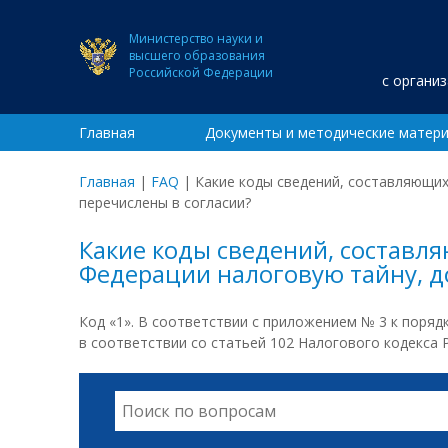
Министерство науки и
высшего образования
Российской Федерации
с органи
Главная
Документы и методические матер
Главная
|
FAQ
|
Какие коды сведений, составляющих
перечислены в согласии?
Какие коды сведений, составля
Федерации налоговую тайну, д
Код «1». В соответствии с приложением № 3 к поря
в соответствии со статьей 102 Налогового кодекса 