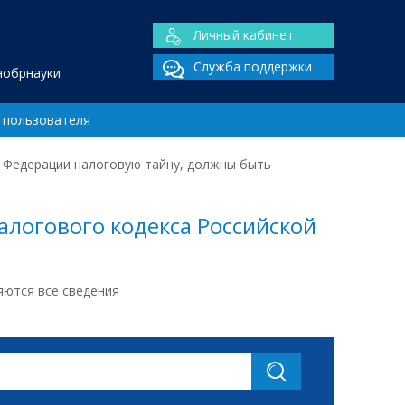
Личный кабинет
Служба поддержки
нобрнауки
 пользователя
й Федерации налоговую тайну, должны быть
алогового кодекса Российской
яются все сведения