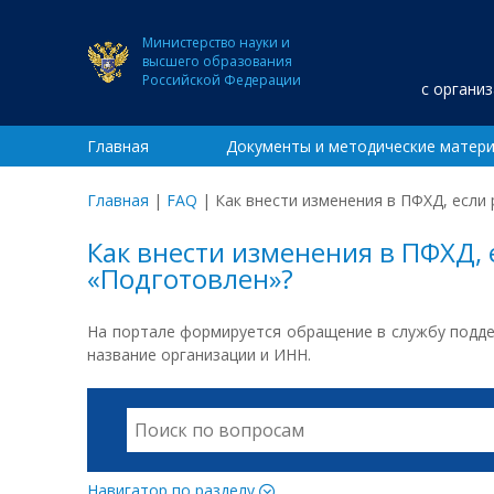
Министерство науки и
высшего образования
Российской Федерации
с органи
Главная
Документы и методические матер
Главная
|
FAQ
|
Как внести изменения в ПФХД, если
Как внести изменения в ПФХД, 
«Подготовлен»?
На портале формируется обращение в службу подде
название организации и ИНН.
Навигатор по разделу