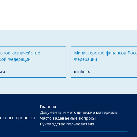
ьное казначейство
Министерство финансов Рос
кой Федерации
Федерации
.ru
minfin.ru
Главная
Документы и методические материалы
етного процесса
Часто задаваемые вопросы
Руководство пользователя