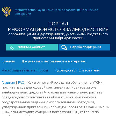
Министерство науки и
высшего образования
Российской
Федерации
ПОРТАЛ
ИНФОРМАЦИОННОГО ВЗАИМОДЕЙСТВИЯ
с организациями и учреждениями, участниками бюджетного
процесса Минобрнауки России
Личный кабинет
Служба поддержки
Главная
Документы и методические материалы
Часто задаваемые вопросы
Руководство пользователя
Главная
|
FAQ
|
Как в отчете «Расходы на обучение по УГСН»
посчитать среднегодовой контингент аспирантов за счет
внебюджетных средств? Что означает «аналогично расчету
среднегодового контингента обучающихся, указанному в
государственном задании, с использованием Методики,
утвержденной приказом Минобрнауки России от 17 мая 2016 г. №
581», если методика содержит показатели КПЦ, которых по