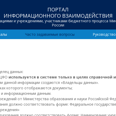
ПОРТАЛ
ИНФОРМАЦИОННОГО ВЗАИМОДЕЙСТВИЯ
зациями и учреждениями, участниками бюджетного процесса Ми
России
иалы
Часто задаваемые вопросы
Руководство
делец данных:
и ЦФО
используется в системе только в целях справочной 
нии данной информации создаются «Владельцы данных».
мках которого отображаются документы;
м и информационным данным.
чреждений от Министерства образования и науки Российской Фе
ания должно соответствовать форме: Федеральное государств
чреждения»
разования должно соответствовать форме: Наименование учреж