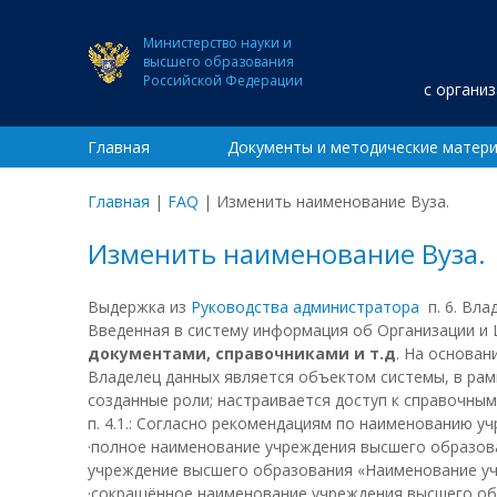
Министерство науки и
высшего образования
Российской Федерации
с органи
Главная
Документы и методические матер
Главная
|
FAQ
|
Изменить наименование Вуза.
Изменить наименование Вуза.
Выдержка из
Руководства администратора
п. 6. Вла
Введенная в систему информация об Организации 
документами, справочниками и т.д
. На основа
Владелец данных является объектом системы, в ра
созданные роли; настраивается доступ к справочны
п. 4.1.: Согласно рекомендациям по наименованию у
·полное наименование учреждения высшего образов
учреждение высшего образования «Наименование у
·сокращённое наименование учреждения высшего об