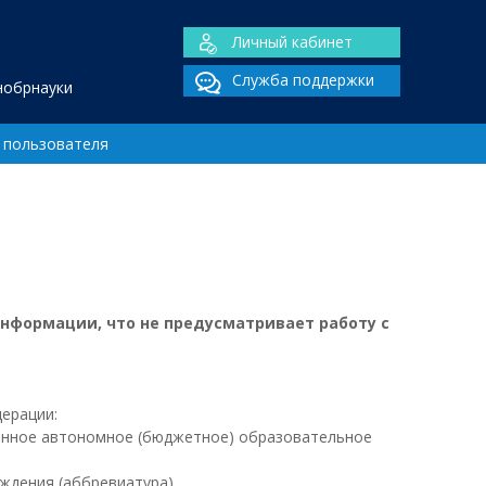
Личный кабинет
Служба поддержки
нобрнауки
 пользователя
информации, что не предусматривает работу с
дерации:
енное автономное (бюджетное) образовательное
дения (аббревиатура).