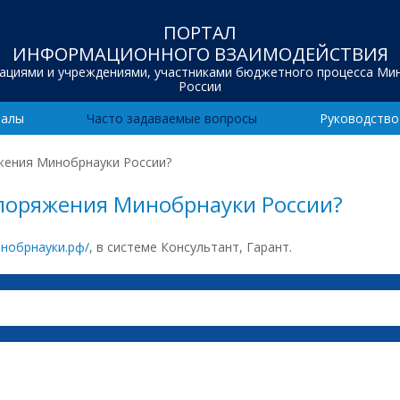
ПОРТАЛ
ИНФОРМАЦИОННОГО ВЗАИМОДЕЙСТВИЯ
зациями и учреждениями, участниками бюджетного процесса Ми
России
иалы
Часто задаваемые вопросы
Руководство
жения Минобрнауки России?
споряжения Минобрнауки России?
минобрнауки.рф/
, в системе Консультант, Гарант.