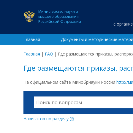
Министерство науки и
высшего образования
Российской Федерации
с органи
Главная
Документы и методические матер
Главная
|
FAQ
|
Где размещаются приказы, распоря
Где размещаются приказы, ра
На официальном сайте Минобрнауки России
http://
Навигатор по разделу