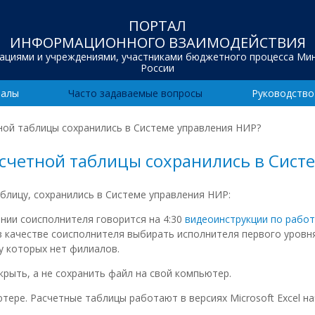
ПОРТАЛ
ИНФОРМАЦИОННОГО ВЗАИМОДЕЙСТВИЯ
зациями и учреждениями, участниками бюджетного процесса Ми
России
иалы
Часто задаваемые вопросы
Руководство
ной таблицы сохранились в Системе управления НИР?
асчетной таблицы сохранились в Сист
блицу, сохранились в Системе управления НИР:
нии соисполнителя говорится на 4:30
видеоинструкции по работ
 качестве соисполнителя выбирать исполнителя первого уровня 
 у которых нет филиалов.
крыть, а не сохранить файл на свой компьютер.
тере. Расчетные таблицы работают в версиях Microsoft Excel нач