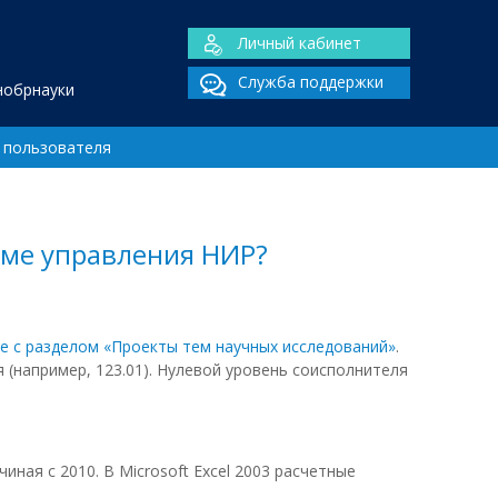
Личный кабинет
Служба поддержки
нобрнауки
 пользователя
еме управления НИР?
е с разделом «Проекты тем научных исследований»
.
(например, 123.01). Нулевой уровень соисполнителя
иная с 2010. В Microsoft Excel 2003 расчетные