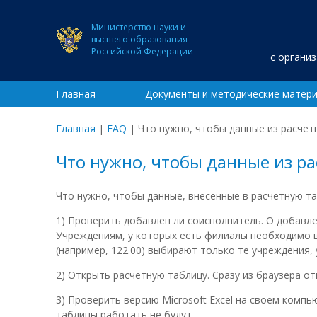
Министерство науки и
высшего образования
Российской Федерации
с органи
Главная
Документы и методические матер
Главная
|
FAQ
|
Что нужно, чтобы данные из расчет
Что нужно, чтобы данные из р
Что нужно, чтобы данные, внесенные в расчетную та
1) Проверить добавлен ли соисполнитель. О добавле
Учреждениям, у которых есть филиалы необходимо в
(например, 122.00) выбирают только те учреждения,
2) Открыть расчетную таблицу. Сразу из браузера от
3) Проверить версию Microsoft Excel на своем компью
таблицы работать не будут.